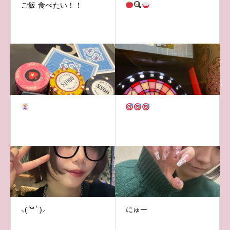
ご飯 食べたい！！
⸜( ॑꒳ ॑ )⸝
にゅー