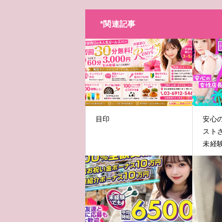
*関連記事
目印
安心
スト
未経