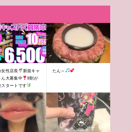
の女性店長
新規キャ
たん～
さん大募集中
9割が
験スタートです