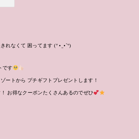
て 困ってます (ᐡ • ̫ •`ᐡ)
トです
ゾートから プチギフトプレゼントします！
す！ お得なクーポンたくさんあるのでぜひ