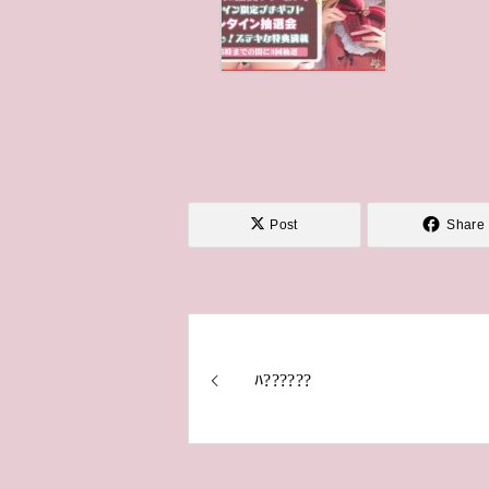
Post
Share
ﾊ??????