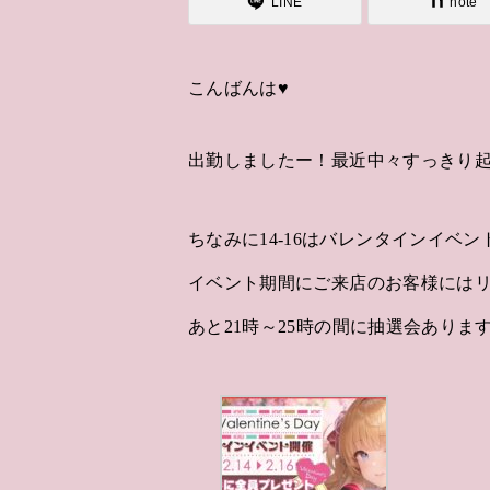
LINE
note
こんばんは♥️
出勤しましたー！最近中々すっきり起きれなく
ちなみに14-16はバレンタインイベン
イベント期間にご来店のお客様にはリ
あと21時～25時の間に抽選会ありま