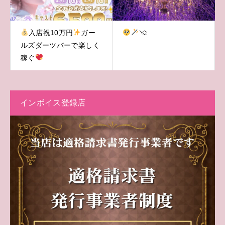
入店祝10万円
ガー
︎︎◝✩
ルズダーツバーで楽しく
稼ぐ
インボイス登録店