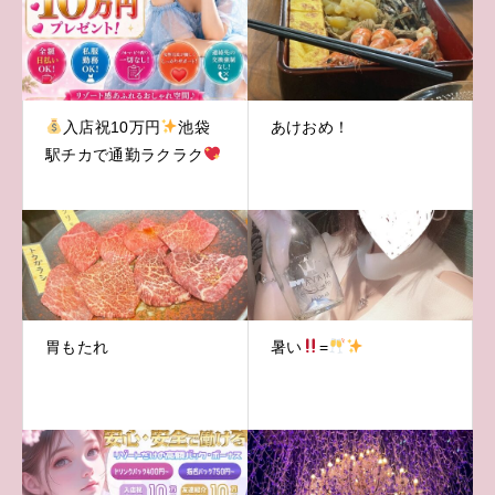
入店祝10万円
池袋
あけおめ！
駅チカで通勤ラクラク
胃もたれ
暑い
=