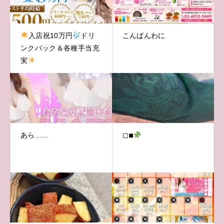
入店祝10万円
ドリ
こんばんわに
ンクバック＆各種手当充
実
あら……
◻︎◾︎