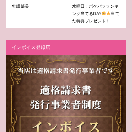
牡蠣部長
水曜日：ポケパラランキ
ング当てるDAY
当て
た特典プレゼント！
インボイス登録店