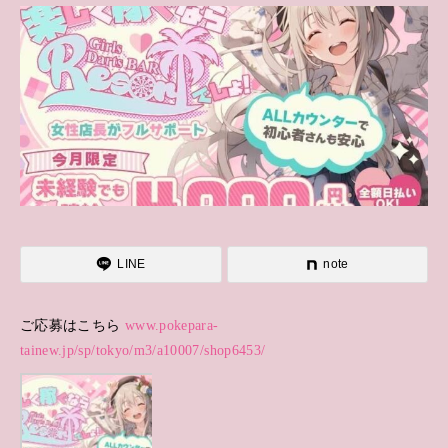
LINE
note
ご応募はこちら
www.pokepara-
tainew.jp/sp/tokyo/m3/a10007/shop6453/