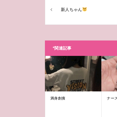
新人ちゃん
*関連記事
満身創痍
ナー