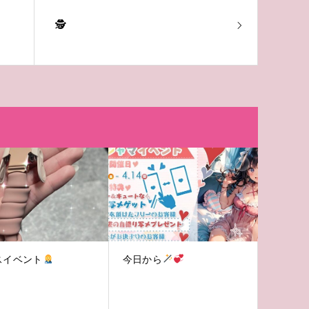
🕵
スイベント
今日から