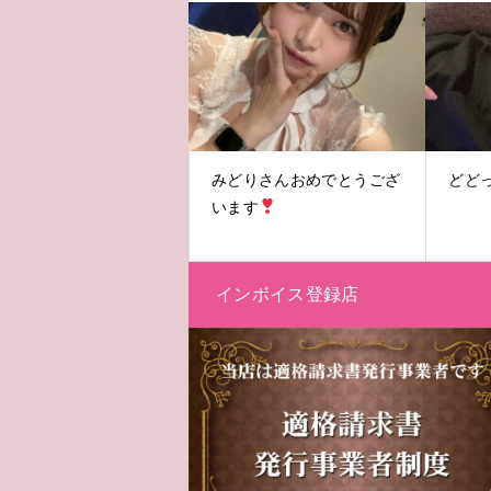
みどりさんおめでとうござ
どど
います
インボイス登録店