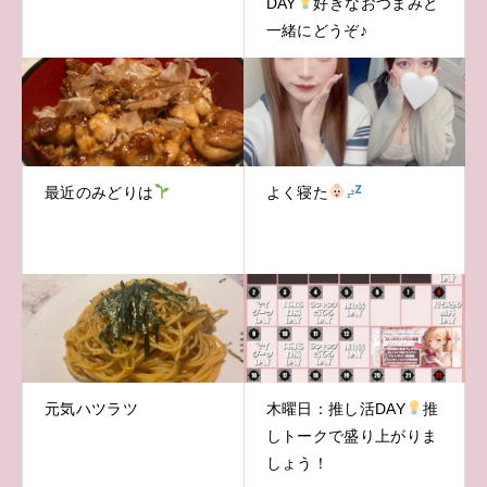
DAY
好きなおつまみと
一緒にどうぞ♪
最近のみどりは
よく寝た
元気ハツラツ
木曜日：推し活DAY
推
しトークで盛り上がりま
しょう！