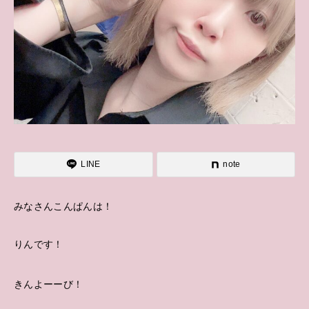
LINE
note
みなさんこんぱんは！
りんです！
きんよーーび！