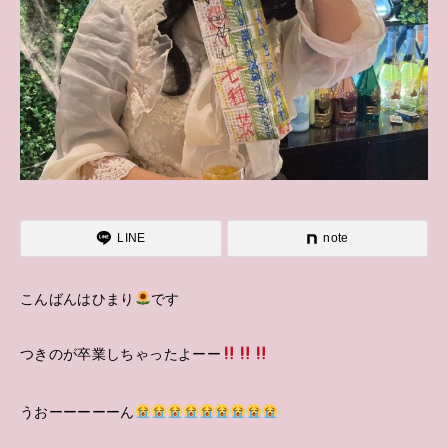
LINE
note
こんばんはひまり
です
つきのが卒業しちゃったよーー
うおーーーーーん