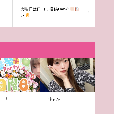
火曜日は口コミ投稿Day✍
⸝‍⋆
！！！
いるよん