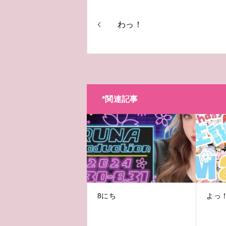
わっ！
*関連記事
8にち
よっ