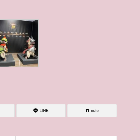
LINE
note