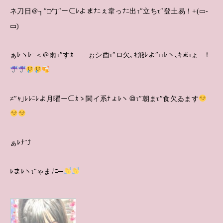
ネ刀日＠┐″□勹″ー⊂ﾚよまﾅﾆぇ韋っﾅﾆ出τ″立ちτ″登土易！+(▭‐
▭)
ぁﾚヽﾚﾆ＜＠雨τ″すｶゞ…ぉシ酉τ″ロ欠､ｷ飛ﾚよ″ιτﾚヽ､ｷまιょ─！
≠″ｬ｣ﾚﾚﾆﾚよ月曜ー⊂ｶゝ関イ系ﾅょﾚヽ＠τ″朝まτ″食欠ゐます
ぁﾚﾅ″⤴︎
ﾚまﾚヽι″ゃまﾅﾆ─