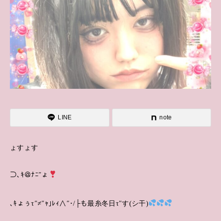
LINE
note
ょすょす
⊃､ｷ＠ﾅﾆ″ょ
､ｷょぅτ″≠″ｬ｣ﾚｨ∧″･/├も最糸冬日τ″す(シ干)