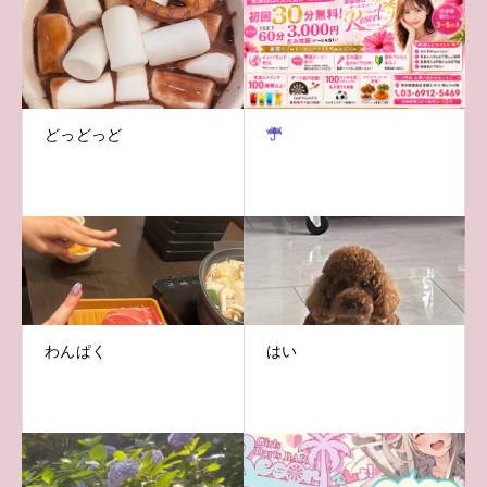
どっどっど
わんぱく
はい