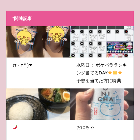
*関連記事
(т · т ᐡ )❤︎
水曜日： ポケパラランキ
ング当てるDAY
予想を当てた方に特典プ
レゼント！
おにちゃ