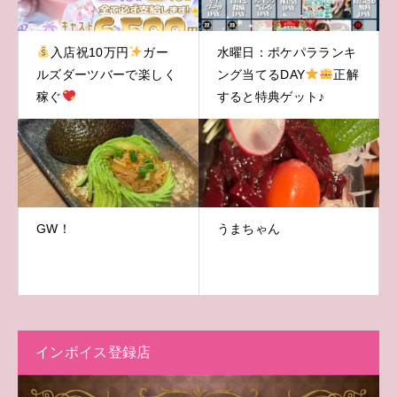
入店祝10万円
ガー
水曜日：ポケパラランキ
ルズダーツバーで楽しく
ング当てるDAY
正解
稼ぐ
すると特典ゲット♪
GW！
うまちゃん
インボイス登録店