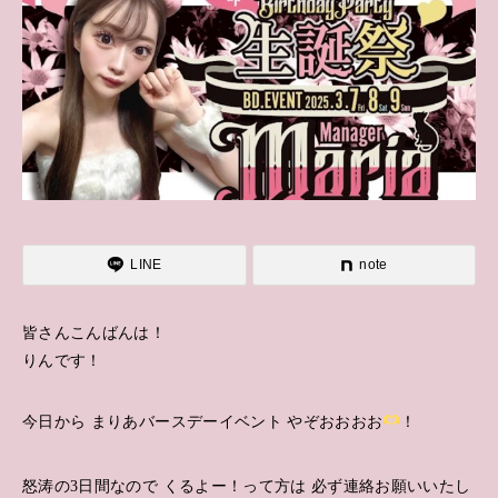
LINE
note
皆さんこんばんは！
りんです！
今日から まりあバースデーイベント やぞおおおお
！
怒涛の3日間なので くるよー！って方は 必ず連絡お願いいたし