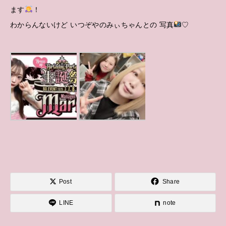
ます
！
わからんないけど いつぞやのみぃちゃんとの 写真
♡
Post
Share
LINE
note