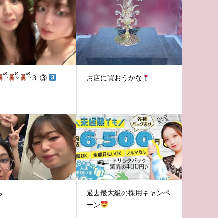
ིྀ
ིྀ
ིྀ３ ③
お店に買おうかな
ち
過去最大級の採用キャンペ
ーン