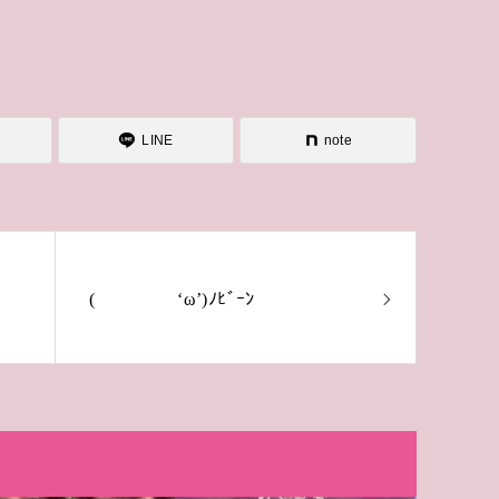
LINE
note
( ‘ω’)ﾉﾋﾞｰﾝ