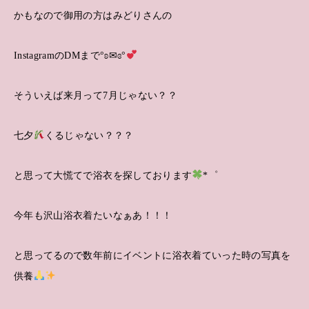
かもなので御用の方はみどりさんの
InstagramのDMまで°ʚ✉ɞ°
そういえば来月って7月じゃない？？
七夕
くるじゃない？？？
と思って大慌てで浴衣を探しております
*゜
今年も沢山浴衣着たいなぁあ！！！
と思ってるので数年前にイベントに浴衣着ていった時の写真を
供養