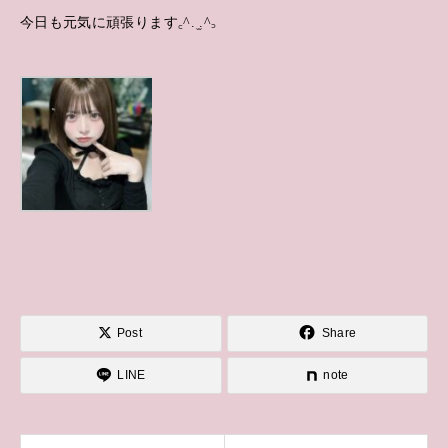
今日も元気に頑張ります꜀^. ̫.^꜆
Post
Share
LINE
note