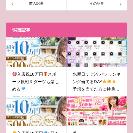
前の記事
次の記事
*関連記事
入店祝10万円
スポ
水曜日： ポケパラランキ
ーツ観戦＆ダーツも楽し
ング当てるDAY
める
予想を当てた方に特典プ
レゼント！