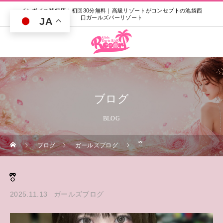
インボイス登録店｜初回30分無料｜高級リゾートがコンセプトの池袋西
口ガールズバーリゾート
JA
ブログ
BLOG
ブログ
ガールズブログ
ྀི
ྀི
2025.11.13
ガールズブログ