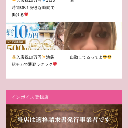
入店祝10万円
1日3
着
時間OK！好きな時間で
働ける
入店祝10万円
池袋
出勤してるってよ
駅チカで通勤ラクラク
インボイス登録店