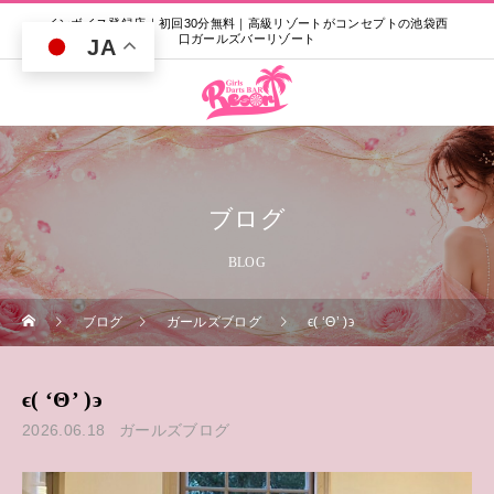
インボイス登録店｜初回30分無料｜高級リゾートがコンセプトの池袋西
口ガールズバーリゾート
JA
ブログ
BLOG
ブログ
ガールズブログ
ϵ( ‘Θ’ )϶
ϵ( ‘Θ’ )϶
2026.06.18
ガールズブログ