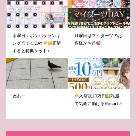
水曜日：ポケパラランキ
月曜日はマイダーツのお
ング当てるDAY
正解
客様がお得
すると特典ゲット♪
ぬあー
入店祝10万円
私服
で気楽に働けるResort