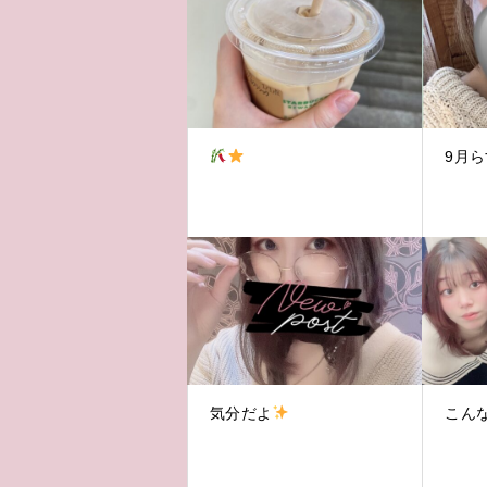
9月
気分だよ
こん