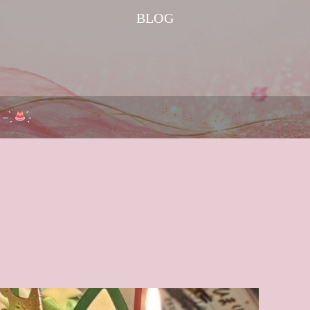
BLOG
– ̗̀
̖́-