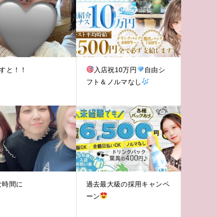
らすと！！
入店祝10万円
自由シ
フト＆ノルマなし
な時間に
過去最大級の採用キャンペ
ーン